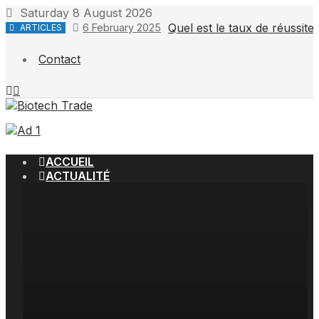
Skip
Saturday 8 August 2026
to
Quel est le taux de réussit
6 February 2025
ARTICLES
content
Contact
ACCUEIL
ACTUALITÉ