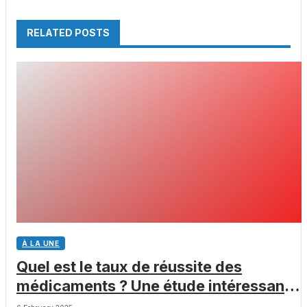
RELATED POSTS
À LA UNE
Quel est le taux de réussite des
médicaments ? Une étude intéressante
chez les Big Pharmas