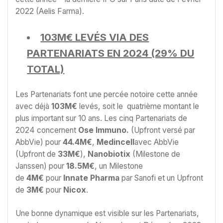
2022 (Aelis Farma).
103M€ LEVÉS VIA DES
PARTENARIATS EN 2024 (29% DU
TOTAL)
Les Partenariats font une percée notoire cette année
avec déjà
103M€
levés, soit le quatrième montant le
plus important sur 10 ans. Les cinq Partenariats de
2024 concernent
Ose Immuno.
(Upfront versé par
AbbVie) pour
44.4M€
,
Medincell
avec AbbVie
(Upfront de
33M€
),
Nanobiotix
(Milestone de
Janssen) pour
18.5M€
, un Milestone
de
4M€
pour
Innate Pharma
par Sanofi et un Upfront
de
3M€
pour
Nicox
.
Une bonne dynamique est visible sur les Partenariats,