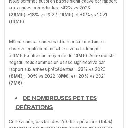
Nous sommes aussi en baisse significative par rapport
aux années précédentes:
-42%
vs 2023
(
28M€
),
-18%
vs 2022 (
19M€
) et
+0%
vs 2021
(
16M€
).
Même constat concernant le montant médian, on
observe également un faible niveau historique
à
6M€
(contre une moyenne de
13M€
). Autre constat
négatif, nous sommes en baisse significative par
rapport aux années précédentes:
-32%
vs 2023
(
8M€
),
-30%
vs 2022 (
8M€
) et
-20%
vs 2021
(
7M€
).
DE NOMBREUSES PETITES
OPÉRATIONS
Cette année, pas loin des 2/3 des opérations (
64%
)