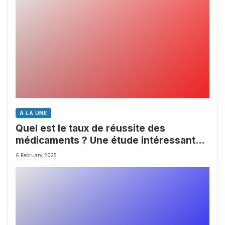
À LA UNE
Quel est le taux de réussite des
médicaments ? Une étude intéressante
chez les Big Pharmas
6 February 2025