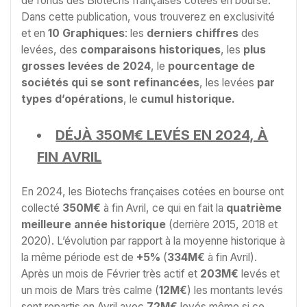
de fonds des Biotechs françaises cotées en bourse.
Dans cette publication, vous trouverez en exclusivité
et en
10 Graphiques
: les
derniers chiffres
des
levées, des
comparaisons historiques
, les
plus
grosses levées de 2024
, le
pourcentage de
sociétés qui se sont refinancées
, les levées
par
types d’opérations
, le
cumul historique
.
DÉJÀ 350M€ LEVÉS EN 2024, À
FIN AVRIL
En 2024, les Biotechs françaises cotées en bourse ont
collecté
350M€
à fin Avril, ce qui en fait la
quatrième
meilleure année historique
(derrière 2015, 2018 et
2020). L’évolution par rapport à la moyenne historique à
la même période est de
+5%
(
334M€
à fin Avril).
Après un mois de Février très actif et
203M€
levés et
un mois de Mars très calme (
12M€
) les montants levés
sont repartis en Avril avec
72M€
levés même si ce