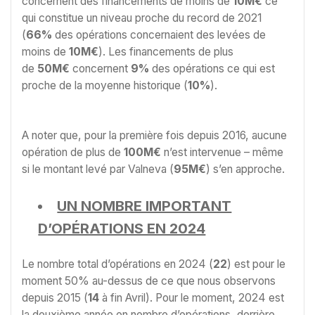
concernent des financements de moins de
10M€
ce
qui constitue un niveau proche du record de 2021
(
66%
des opérations concernaient des levées de
moins de
10M€
). Les financements de plus
de
50M€
concernent
9%
des opérations ce qui est
proche de la moyenne historique (
10%
).
A noter que, pour la première fois depuis 2016, aucune
opération de plus de
100M€
n’est intervenue – même
si le montant levé par Valneva (
95M€
) s’en approche.
UN NOMBRE IMPORTANT
D’OPÉRATIONS EN 2024
Le nombre total d’opérations en 2024 (
22
) est pour le
moment 50% au-dessus de ce que nous observons
depuis 2015 (
14
à fin Avril). Pour le moment, 2024 est
la deuxième année en nombre d’opérations, derrière