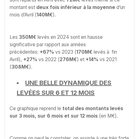
montant est
deux fois inférieur à la moyenne
d’un
mois d’Avril (
140M€
).
Les
350M€
levés en 2024 sont en hausse
significative par rapport aux années
précédentes:
+67%
vs 2023 (
170M€
levés à fin
Avril),
+27%
vs 2022 (
276M€
) et
+14%
vs 2021
(
308M€
).
UNE BELLE DYNAMIQUE DES
LEVÉES SUR 6 ET 12 MOIS
Ce graphique reprend le
total des montants levés
sur 3 mois, sur 6 mois et sur 12 mois
(en M€).
Comme on peut le constater, on assiste à une très forte