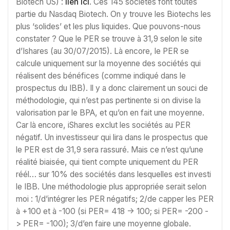
Biotech US) :
lien ici
. Ces 145 sociétés font toutes
partie du Nasdaq Biotech. On y trouve les Biotechs les
plus ‘solides’ et les plus liquides. Que pouvons-nous
constater ? Que le PER se trouve à 31,9 selon le site
d’Ishares (au 30/07/2015). Là encore, le PER se
calcule uniquement sur la moyenne des sociétés qui
réalisent des bénéfices (comme indiqué dans le
prospectus du IBB). Il y a donc clairement un souci de
méthodologie, qui n’est pas pertinente si on divise la
valorisation par le BPA, et qu’on en fait une moyenne.
Car là encore, iShares exclut les sociétés au PER
négatif. Un investisseur qui lira dans le prospectus que
le PER est de 31,9 sera rassuré. Mais ce n’est qu’une
réalité biaisée, qui tient compte uniquement du PER
réél… sur 10% des sociétés dans lesquelles est investi
le IBB. Une méthodologie plus appropriée serait selon
moi : 1/d’intégrer les PER négatifs; 2/de capper les PER
à +100 et à -100 (si PER= 418 -> 100; si PER= -200 -
> PER= -100); 3/d’en faire une moyenne globale.