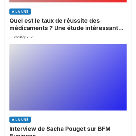
À LA UNE
Quel est le taux de réussite des
médicaments ? Une étude intéressante
chez les Big Pharmas
6 February 2025
À LA UNE
Interview de Sacha Pouget sur BFM