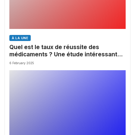
À LA UNE
Quel est le taux de réussite des
médicaments ? Une étude intéressante
chez les Big Pharmas
6 February 2025