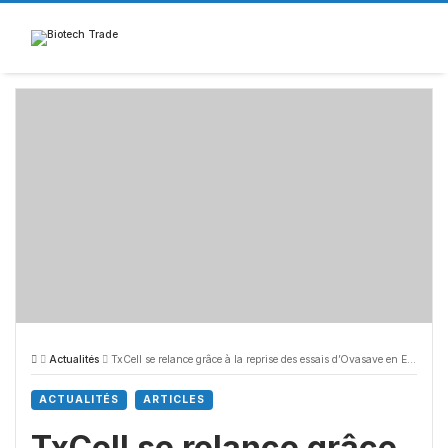
Skip
to
content
Actualités
TxCell se relance grâce à la reprise des essais d’Ovasave en Europe
ACTUALITÉS
ARTICLES
TxCell se relance grâce