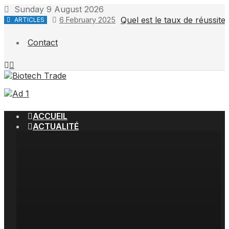
Skip
Sunday 9 August 2026
to
Quel est le taux de réussit
6 February 2025
ARTICLES
content
Contact
ACCUEIL
ACTUALITÉ