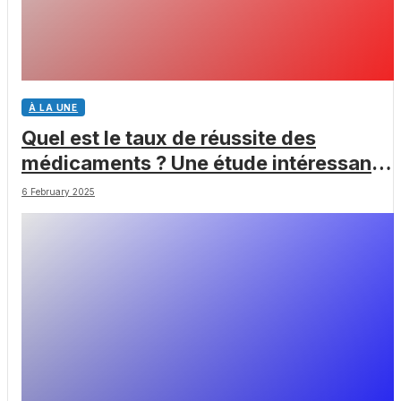
À LA UNE
Quel est le taux de réussite des
médicaments ? Une étude intéressante
chez les Big Pharmas
6 February 2025