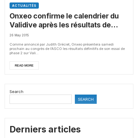
ACTUALITÉS
Onxeo confirme le calendrier du
Validive après les résultats de
phase 2
26 May 2015
Comme annoncé par Judith Gréciet, Onxeo présentera samedi
prochain au congrès de l’ASCO les résultats définitifs de son essai de
phase 2 sur Vali...
READ MORE
Search
SEARCH
Derniers articles