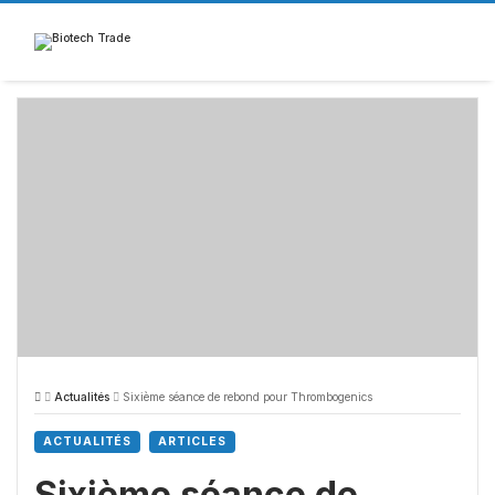
Skip
to
content
Actualités
Sixième séance de rebond pour Thrombogenics
ACTUALITÉS
ARTICLES
Sixième séance de