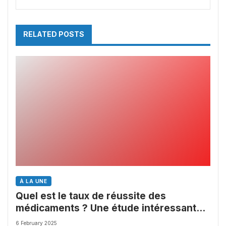
RELATED POSTS
À LA UNE
Quel est le taux de réussite des
médicaments ? Une étude intéressante
chez les Big Pharmas
6 February 2025