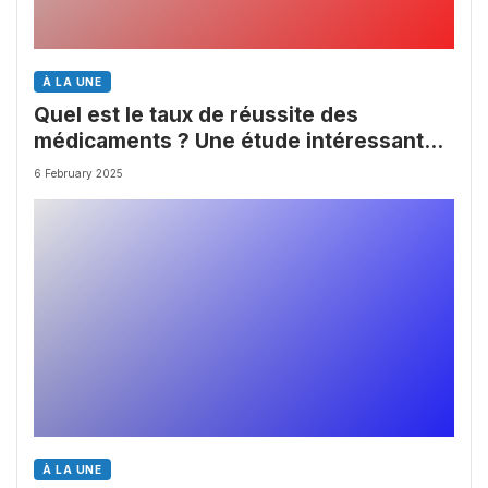
À LA UNE
Quel est le taux de réussite des
médicaments ? Une étude intéressante
chez les Big Pharmas
6 February 2025
À LA UNE