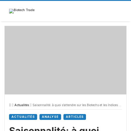
Skip
to
content
Actualités
Saisonnalité: à quoi s’attendre sur les Biotechs et les Indices en Juin ?
ACTUALITÉS
ANALYSE
ARTICLES
Saisonnalité: à quoi