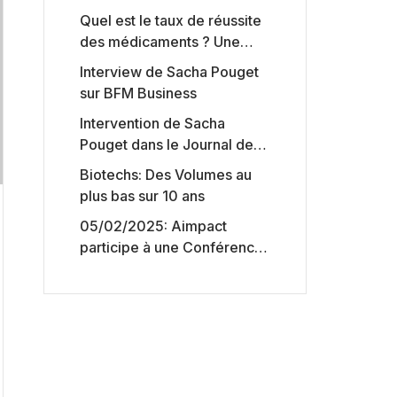
Quel est le taux de réussite
des médicaments ? Une
étude intéressante chez les
Interview de Sacha Pouget
Big Pharmas
sur BFM Business
Intervention de Sacha
Pouget dans le Journal des
Biotechs de Boursorama
Biotechs: Des Volumes au
plus bas sur 10 ans
05/02/2025: Aimpact
participe à une Conférence
sur l’accès aux marchés de
capitaux américains,
organisée par Jones Day en
collaboration avec le
Nasdaq et BNY