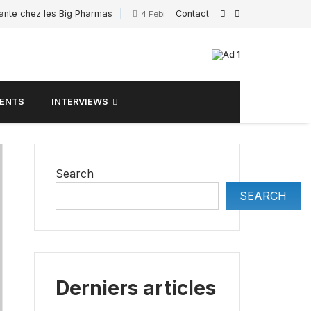
sante chez les Big Pharmas
Contact
Interview de Sacha Po
4 February 2025
ENTS
INTERVIEWS
Search
SEARCH
Derniers articles