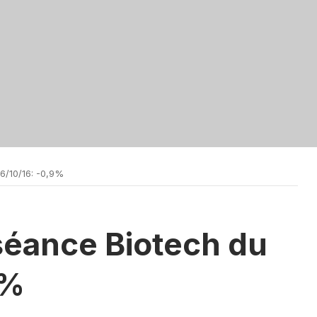
6/10/16: -0,9%
séance Biotech du
9%