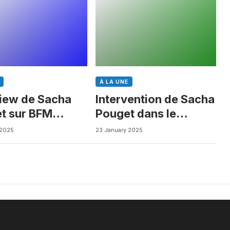
À LA UNE
view de Sacha
Intervention de Sacha
t sur BFM
Pouget dans le
ess
Journal des Biotechs
 2025
23 January 2025
de Boursorama