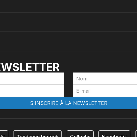
NEWSLETTER
fit
Tendance biotech
Cellectis
Nanobiotix