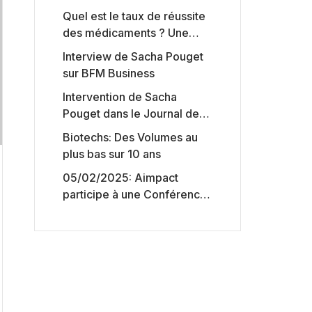
Quel est le taux de réussite
des médicaments ? Une
étude intéressante chez les
Interview de Sacha Pouget
Big Pharmas
sur BFM Business
Intervention de Sacha
Pouget dans le Journal des
Biotechs de Boursorama
Biotechs: Des Volumes au
plus bas sur 10 ans
05/02/2025: Aimpact
participe à une Conférence
sur l’accès aux marchés de
capitaux américains,
organisée par Jones Day en
collaboration avec le
Nasdaq et BNY