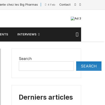
sante chez les Big Pharmas
Contact
Interview de Sacha Po
4 February 2025
ENTS
INTERVIEWS
Search
SEARCH
Derniers articles