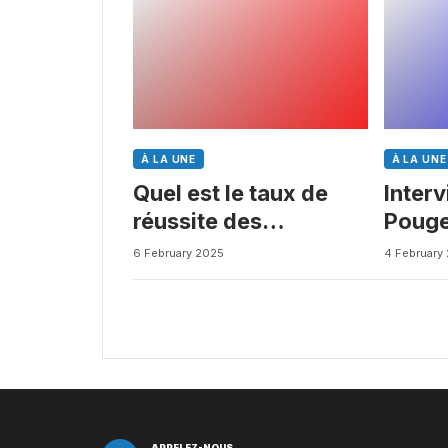
À LA UNE
À LA UNE
Quel est le taux de
Inter
réussite des
Pouge
médicaments ? Une
Busin
6 February 2025
4 February
étude intéressante
chez les Big Pharmas
APPELEZ-NOUS