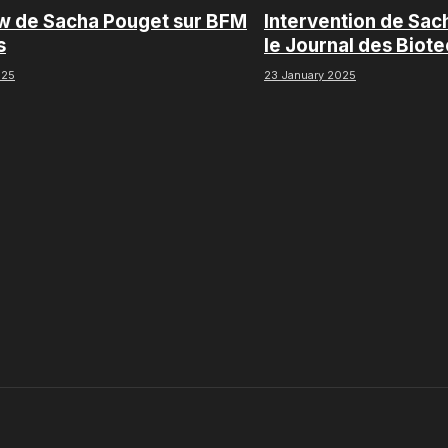
ew de Sacha Pouget sur BFM
Intervention de Sac
s
le Journal des Biot
Boursorama
025
23 January 2025