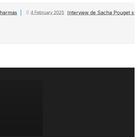
 Pharmas
Interview de Sacha Pouget s
4 February 2025