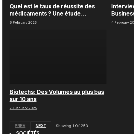
Quel est le taux de réussite des
Intervi
médicaments ? Une étude
Busines
intéressante chez les Big Pharmas
6 February 2025
4 February 2
Biotechs: Des Volumes au plus bas
sur 10 ans
23 January 2025
PREV
NEXT
Showing
1
Of
253
SOCIÉTÉS