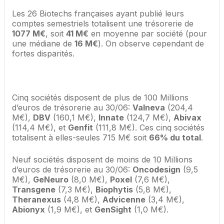
Les 26 Biotechs françaises ayant publié leurs
comptes semestriels totalisent une trésorerie de
1077 M€
, soit
41 M€
en moyenne par société (pour
une médiane de
16 M€
). On observe cependant de
fortes disparités.
Cinq sociétés disposent de plus de 100 Millions
d’euros de trésorerie au 30/06:
Valneva
(204,4
M€),
DBV
(160,1 M€),
Innate
(124,7 M€),
Abivax
(114,4 M€), et
Genfit
(111,8 M€). Ces cinq sociétés
totalisent à elles-seules 715 M€ soit
66% du total
.
Neuf sociétés disposent de moins de 10 Millions
d’euros de trésorerie au 30/06:
Oncodesign
(9,5
M€),
GeNeuro
(8,0 M€),
Poxel
(7,6 M€),
Transgene
(7,3 M€),
Biophytis
(5,8 M€),
Theranexus
(4,8 M€),
Advicenne
(3,4 M€),
Abionyx
(1,9 M€), et
GenSight
(1,0 M€).