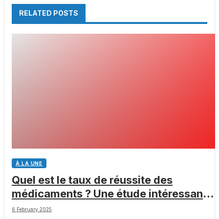
RELATED POSTS
À LA UNE
Quel est le taux de réussite des
médicaments ? Une étude intéressante
chez les Big Pharmas
6 February 2025