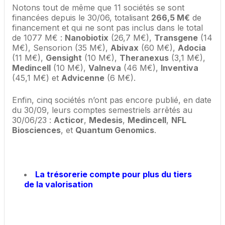
Notons tout de même que 11 sociétés se sont
financées depuis le 30/06, totalisant
266,5 M€
de
financement et qui ne sont pas inclus dans le total
de 1077 M€ :
Nanobiotix
(26,7 M€),
Transgene
(14
M€), Sensorion (35 M€),
Abivax
(60 M€),
Adocia
(11 M€),
Gensight
(10 M€),
Theranexus
(3,1 M€),
Medincell
(10 M€),
Valneva
(46 M€),
Inventiva
(45,1 M€) et
Advicenne
(6 M€).
Enfin, cinq sociétés n’ont pas encore publié, en date
du 30/09, leurs comptes semestriels arrêtés au
30/06/23 :
Acticor
,
Medesis
,
Medincell
,
NFL
Biosciences
, et
Quantum Genomics
.
La trésorerie compte pour plus du tiers
de la valorisation