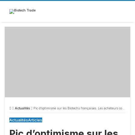
Skip
to
content
Actualités
Pic d’optimisme sur les Biotechs françaises. Les acheteurs contrôlent le marché
Actualités
Articles
Pic d’optimisme sur les