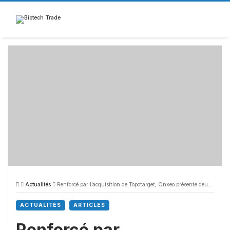
Skip
to
content
Actualités
Renforcé par l’acquisition de Topotarget, Onxeo présente deux médicaments à l’ASCO
ACTUALITÉS
ARTICLES
Renforcé par