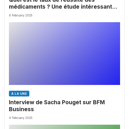
médicaments ? Une étude intéressante
chez les Big Pharmas
6 February 2025
À LA UNE
Interview de Sacha Pouget sur BFM
Business
4 February 2025