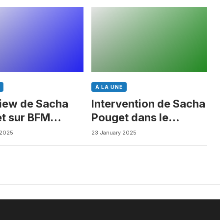
À LA UNE
view de Sacha
Intervention de Sacha
t sur BFM
Pouget dans le
ess
Journal des Biotechs
 2025
23 January 2025
de Boursorama