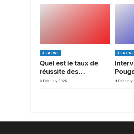
À LA UNE
À LA UNE
Quel est le taux de
Inter
réussite des
Pouge
médicaments ? Une
Busin
6 February 2025
4 February
étude intéressante
chez les Big Pharmas