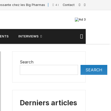
ressante chez les Big Pharmas
Contact
Interview de Sacha
4 February 2025
ENTS
INTERVIEWS
Search
SEARCH
Derniers articles