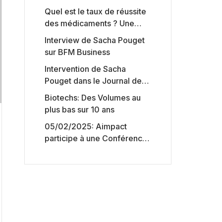
Quel est le taux de réussite
des médicaments ? Une
étude intéressante chez les
Interview de Sacha Pouget
Big Pharmas
sur BFM Business
Intervention de Sacha
Pouget dans le Journal des
Biotechs de Boursorama
Biotechs: Des Volumes au
plus bas sur 10 ans
05/02/2025: Aimpact
participe à une Conférence
sur l’accès aux marchés de
capitaux américains,
organisée par Jones Day en
collaboration avec le
Nasdaq et BNY