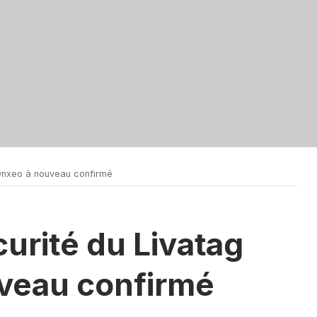
’Onxeo à nouveau confirmé
curité du Livatag
veau confirmé