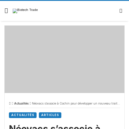
Actualités
Néovacs s’associe à Cochin pour développer un nouveau traitement du diabète
ACTUALITÉS
ARTICLES
Néovacs s’associe à