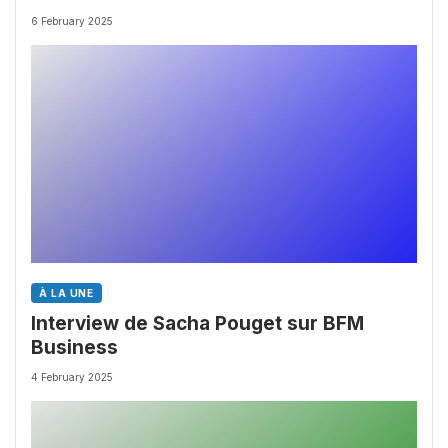
chez les Big Pharmas
6 February 2025
À LA UNE
Interview de Sacha Pouget sur BFM
Business
4 February 2025