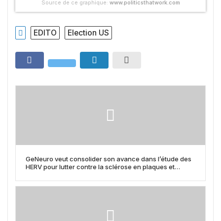
Source de ce graphique:
www.politicsthatwork.com
EDITO
Election US
GeNeuro veut consolider son avance dans l’étude des
HERV pour lutter contre la sclérose en plaques et
d’autres maladies