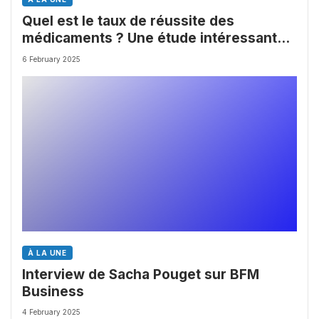
Quel est le taux de réussite des
médicaments ? Une étude intéressante
chez les Big Pharmas
6 February 2025
À LA UNE
Interview de Sacha Pouget sur BFM
Business
4 February 2025