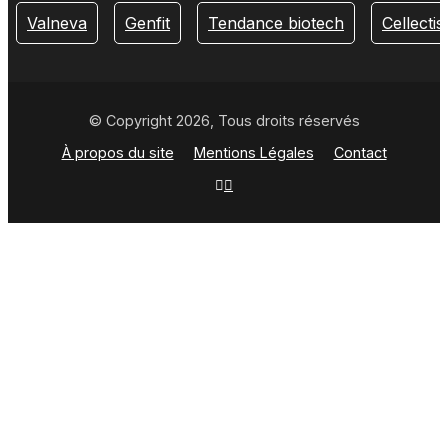
Valneva
Genfit
Tendance biotech
Cellectis
© Copyright 2026, Tous droits réservés
À propos du site
Mentions Légales
Contact