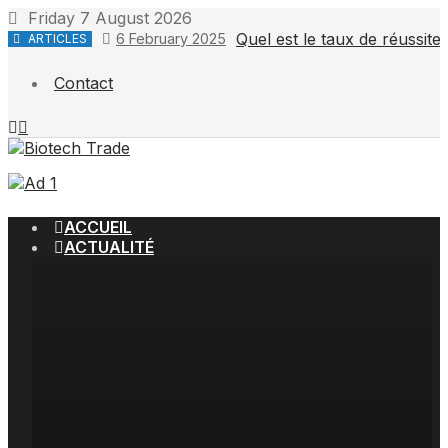
Skip
Friday 7 August 2026
to
Quel est le taux de réussit
6 February 2025
ARTICLES
content
Contact
ACCUEIL
ACTUALITÉ