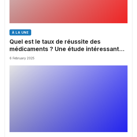
À LA UNE
Quel est le taux de réussite des
médicaments ? Une étude intéressante
chez les Big Pharmas
6 February 2025