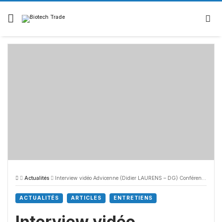
Actualités
Interview vidéo Advicenne (Didier LAURENS – DG) Conférence Biotech Access Juillet 2022
ACTUALITÉS
ARTICLES
ENTRETIENS
Interview vidéo