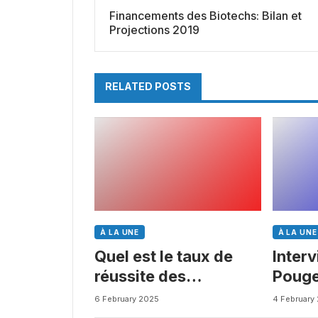
Financements des Biotechs: Bilan et
Projections 2019
RELATED POSTS
À LA UNE
À LA UNE
Quel est le taux de
Inter
réussite des
Pouge
médicaments ? Une
Busin
6 February 2025
4 February
étude intéressante