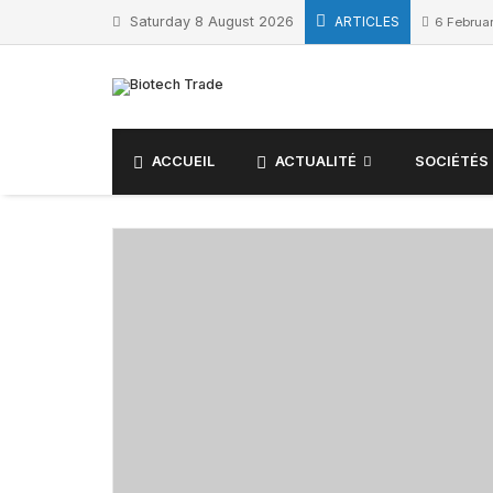
Skip
Saturday 8 August 2026
ARTICLES
6 Februa
to
content
ACCUEIL
ACTUALITÉ
SOCIÉTÉS