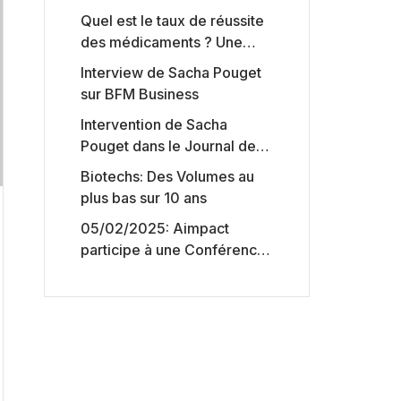
Quel est le taux de réussite
des médicaments ? Une
étude intéressante chez les
Interview de Sacha Pouget
Big Pharmas
sur BFM Business
Intervention de Sacha
Pouget dans le Journal des
Biotechs de Boursorama
Biotechs: Des Volumes au
plus bas sur 10 ans
05/02/2025: Aimpact
participe à une Conférence
sur l’accès aux marchés de
capitaux américains,
organisée par Jones Day en
collaboration avec le
Nasdaq et BNY