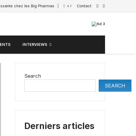
essante chez les Big Pharmas
Contact
Interview de Sacha 
4 February 2025
ENTS
INTERVIEWS
Search
SEARCH
Derniers articles