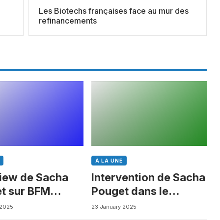
Les Biotechs françaises face au mur des
refinancements
À LA UNE
view de Sacha
Intervention de Sacha
t sur BFM
Pouget dans le
ess
Journal des Biotechs
 2025
23 January 2025
de Boursorama