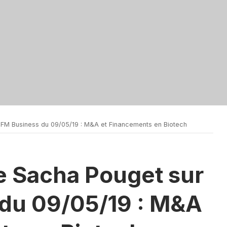
BFM Business du 09/05/19 : M&A et Financements en Biotech
e Sacha Pouget sur
du 09/05/19 : M&A