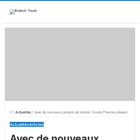
Skip
to
content
Actualités
Avec de nouveaux accords de licence, Innate Pharma prépare son avenir
Actualités
Articles
Avec de nouveaux