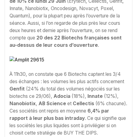
de 10% ce lundi 29 Juin
(Erytech, Cellectis, Genfit,
Innate, Nanobiotix, Oncodesign, Novacyt, Poxel,
Quantum), pour la plupart peu après l’ouverture de la
séance. Aussi, si l’on regarde de plus près leur cours
deux heures et demie après l’ouverture, on se rend
compte que
20 des 22 Biotechs françaises sont
au-dessus de leur cours d’ouverture
.
À 11h30, on constate que 6 Biotechs captent les 3/4
des échanges : les volumes les plus actifs concernent
Genfit
(24% du total des volumes négociés sur les
biotechs ce 29/06),
Adocia
(18%),
Innate
(12%),
Nanobiotix
,
AB Science
et
Cellectis
(6% chacune).
Ces sociétés ont repris en moyenne
6,4% par
rapport à leur plus bas intraday
. Ce qui signifie que
les sociétés les plus liquides sont à privilégier si on
choisit cette stratégie de BUY THE DIPS.