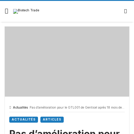
Skip
to
content
Actualités
Pas d’amélioration pour le GTL001 de Genticel après 18 mois de suivi
ACTUALITÉS
ARTICLES
Pas d’amélioration pour