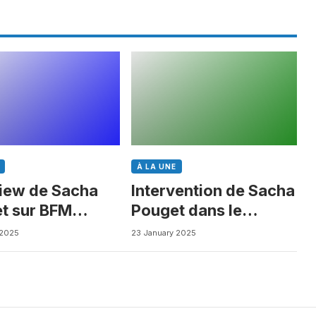
À LA UNE
view de Sacha
Intervention de Sacha
t sur BFM
Pouget dans le
ess
Journal des Biotechs
 2025
23 January 2025
de Boursorama