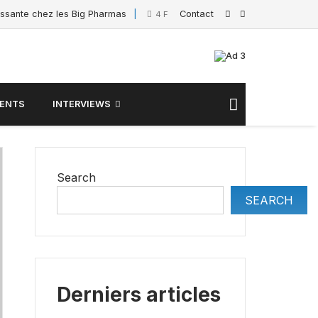
essante chez les Big Pharmas
Contact
Interview de Sacha 
4 February 2025
ENTS
INTERVIEWS
Search
SEARCH
Derniers articles