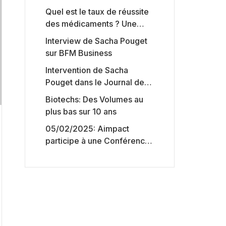
Quel est le taux de réussite
des médicaments ? Une
étude intéressante chez les
Interview de Sacha Pouget
Big Pharmas
sur BFM Business
Intervention de Sacha
Pouget dans le Journal des
Biotechs de Boursorama
Biotechs: Des Volumes au
plus bas sur 10 ans
05/02/2025: Aimpact
participe à une Conférence
sur l’accès aux marchés de
capitaux américains,
organisée par Jones Day en
collaboration avec le
Nasdaq et BNY