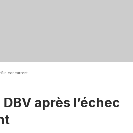
d’un concurrent
 DBV après l’échec
nt