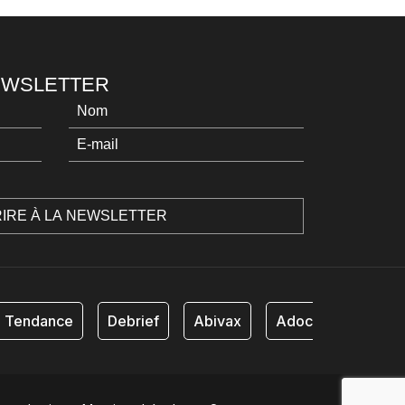
NEWSLETTER
Tendance
Debrief
Abivax
Adocia
AB Sc