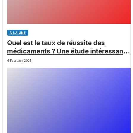
À LA UNE
Quel est le taux de réussite des
médicaments ? Une étude intéressante
chez les Big Pharmas
6 February 2025