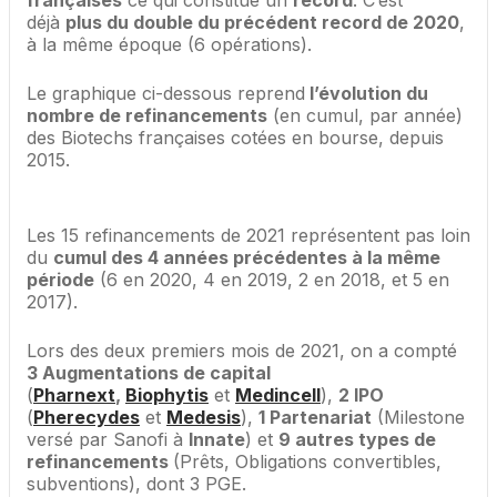
françaises
ce qui constitue un
record
. C’est
déjà
plus du double du précédent record de 2020
,
à la même époque (6 opérations).
Le graphique ci-dessous reprend
l’évolution du
nombre de refinancements
(en cumul, par année)
des Biotechs françaises cotées en bourse, depuis
2015.
Les 15 refinancements de 2021 représentent pas loin
du
cumul des 4 années précédentes à la même
période
(6 en 2020, 4 en 2019, 2 en 2018, et 5 en
2017).
Lors des deux premiers mois de 2021, on a compté
3 Augmentations de capital
(
Pharnext
,
Biophytis
et
Medincell
),
2 IPO
(
Pherecydes
et
Medesis
),
1 Partenariat
(Milestone
versé par Sanofi à
Innate
) et
9 autres types de
refinancements
(Prêts, Obligations convertibles,
subventions), dont 3 PGE.