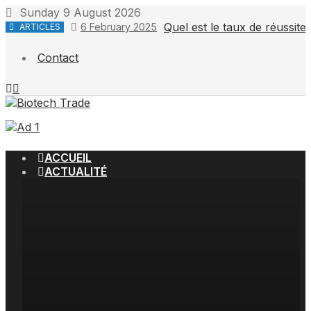
Skip
Sunday 9 August 2026
to
Quel est le taux de réussit
6 February 2025
ARTICLES
content
Contact
ACCUEIL
ACTUALITÉ