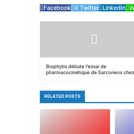
Facebook
X Twitter
LinkedIn
W
Biophytis débute l’essai de
pharmacocinétique de Sarconeos che
les sujets âgés
RELATED POSTS