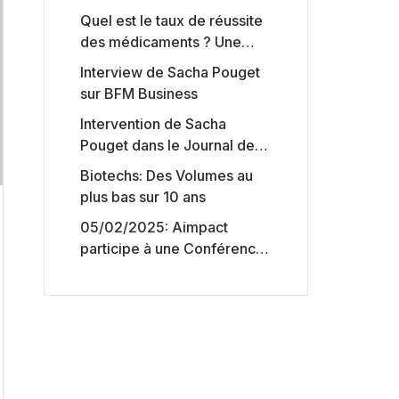
Quel est le taux de réussite
des médicaments ? Une
étude intéressante chez les
Interview de Sacha Pouget
Big Pharmas
sur BFM Business
Intervention de Sacha
Pouget dans le Journal des
Biotechs de Boursorama
Biotechs: Des Volumes au
plus bas sur 10 ans
05/02/2025: Aimpact
participe à une Conférence
sur l’accès aux marchés de
capitaux américains,
organisée par Jones Day en
collaboration avec le
Nasdaq et BNY