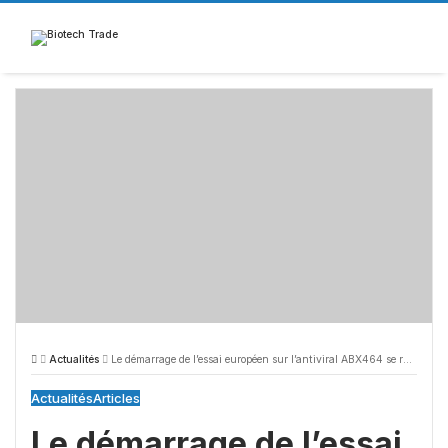
Skip
to
content
Actualités
Le démarrage de l’essai européen sur l’antiviral ABX464 se rapproche, Abivax rebondit
Actualités
Articles
Le démarrage de l’essai