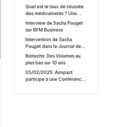
Quel est le taux de réussite
des médicaments ? Une
étude intéressante chez les
Interview de Sacha Pouget
Big Pharmas
sur BFM Business
Intervention de Sacha
Pouget dans le Journal des
Biotechs de Boursorama
Biotechs: Des Volumes au
plus bas sur 10 ans
05/02/2025: Aimpact
participe à une Conférence
sur l’accès aux marchés de
capitaux américains,
organisée par Jones Day en
collaboration avec le
Nasdaq et BNY