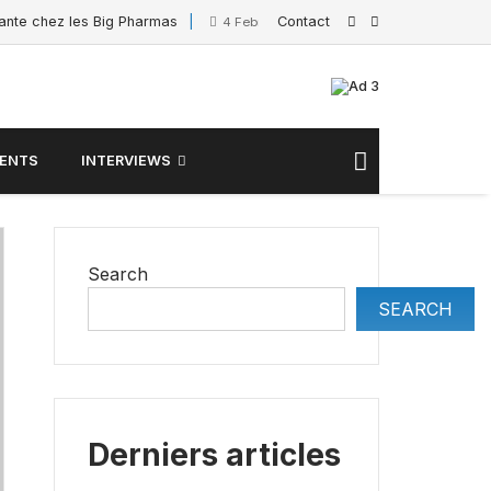
sante chez les Big Pharmas
Contact
Interview de Sacha Po
4 February 2025
ENTS
INTERVIEWS
Search
SEARCH
Derniers articles