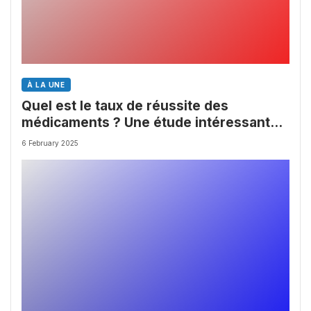
À LA UNE
Quel est le taux de réussite des
médicaments ? Une étude intéressante
chez les Big Pharmas
6 February 2025