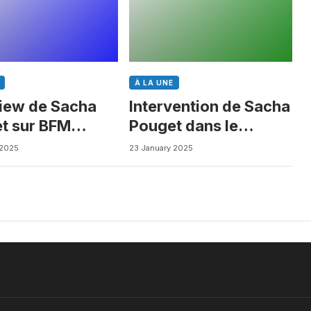
À LA UNE
view de Sacha
Intervention de Sacha
t sur BFM
Pouget dans le
ess
Journal des Biotechs
 2025
23 January 2025
de Boursorama