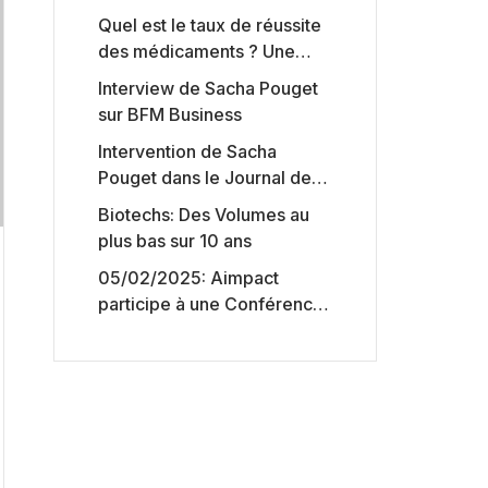
Quel est le taux de réussite
des médicaments ? Une
étude intéressante chez les
Interview de Sacha Pouget
Big Pharmas
sur BFM Business
Intervention de Sacha
Pouget dans le Journal des
Biotechs de Boursorama
Biotechs: Des Volumes au
plus bas sur 10 ans
05/02/2025: Aimpact
participe à une Conférence
sur l’accès aux marchés de
capitaux américains,
organisée par Jones Day en
collaboration avec le
Nasdaq et BNY