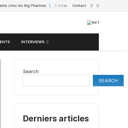
sante chez les Big Pharmas
Contact
Interview de Sacha Po
4 February 2025
ENTS
INTERVIEWS
Search
SEARCH
Derniers articles