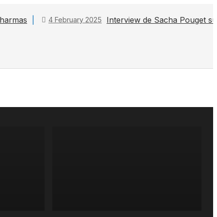
 Pharmas
Interview de Sacha Pouget s
4 February 2025