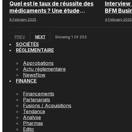
Quel est le taux de réussite des
Interview
médicaments ? Une étude
BFM Busi
intéressante chez les Big
6 February 2025
4 February 2025
Pharmas
PREV
NEXT
Showing
1
Of
253
SOCIÉTÉS
RÉGLEMENTAIRE
Approbations
Actu réglementaire
Newsflow
FINANCE
Financements
Partenariats
Fusions / Acquisitions
Tendance
Analyse
Pharmas
Edito