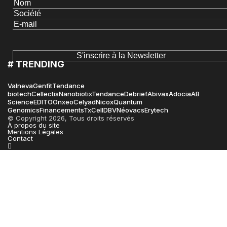
# TRENDING
Valneva
Genfit
Tendance
biotech
Cellectis
Nanobiotix
Tendance
Debrief
Abivax
Adocia
AB
Science
EDITO
Onxeo
Celyad
Nicox
Quantum
Genomics
Financements
TxCell
DBV
Néovacs
Erytech
© Copyright 2026, Tous droits réservés
À propos du site
Mentions Légales
Contact