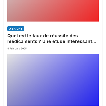
À LA UNE
Quel est le taux de réussite des
médicaments ? Une étude intéressante
chez les Big Pharmas
6 February 2025