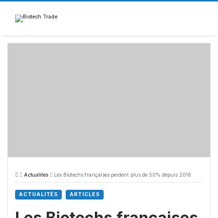
Skip
to
content
Actualités
Les Biotechs françaises perdent plus de 50% depuis 2016
ACTUALITÉS
ARTICLES
Les Biotechs françaises