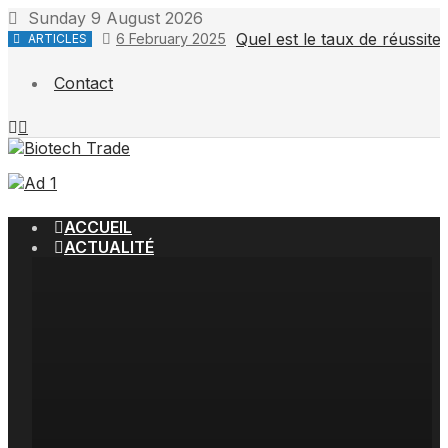
Skip
Sunday 9 August 2026
to
Quel est le taux de réussit
6 February 2025
ARTICLES
content
Contact
ACCUEIL
ACTUALITÉ