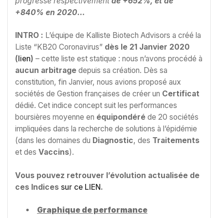
progressé respectivement
de +652%, et de
+840% en 2020…
INTRO :
L’équipe de Kalliste Biotech Advisors a créé la
Liste “KB20 Coronavirus”
dès le 21 Janvier 2020
(
lien
)
– cette liste est statique : nous n’avons procédé à
aucun arbitrage
depuis sa création. Dès sa
constitution, fin Janvier, nous avions proposé aux
sociétés de Gestion françaises de créer un
Certificat
dédié. Cet indice concept suit les performances
boursières moyenne en
équipondéré
de 20 sociétés
impliquées dans la recherche de solutions à l’épidémie
(dans les domaines du
Diagnostic
, des
Traitements
et des
Vaccins
).
Vous pouvez retrouver l’évolution actualisée de
ces Indices
sur ce LIEN
.
Graphique de performance