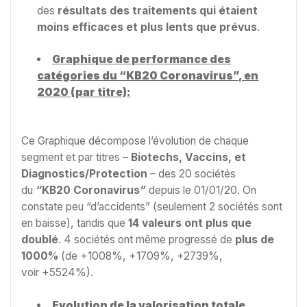
des
résultats des traitements qui étaient
moins efficaces et plus lents que prévus
.
Graphique de performance des
catégories du “KB20 Coronavirus”, en
2020 (par titre):
Ce Graphique décompose l’évolution de chaque
segment et par titres –
Biotechs, Vaccins, et
Diagnostics/Protection
– des 20 sociétés
du
“
KB20 Coronavirus
”
depuis le 01/01/20. On
constate peu “d’accidents” (seulement 2 sociétés sont
en baisse), tandis que
14 valeurs ont plus que
doublé
. 4 sociétés ont même progressé de
plus de
1000%
(de +1008%, +1709%, +2739%,
voir +5524%).
Evolution de la valorisation totale