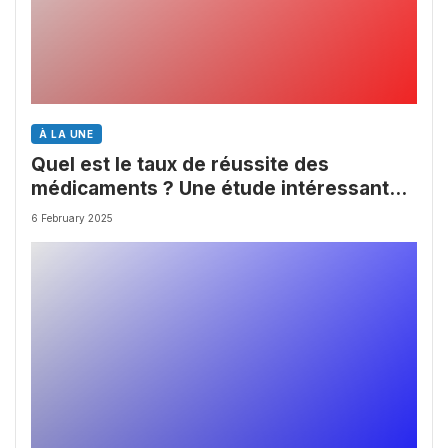
À LA UNE
Quel est le taux de réussite des
médicaments ? Une étude intéressante
chez les Big Pharmas
6 February 2025