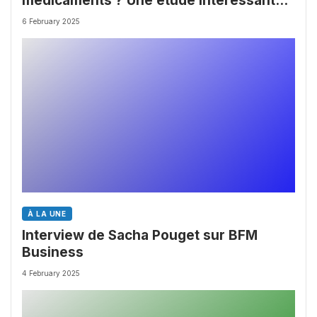
médicaments ? Une étude intéressante
chez les Big Pharmas
6 February 2025
À LA UNE
Interview de Sacha Pouget sur BFM
Business
4 February 2025