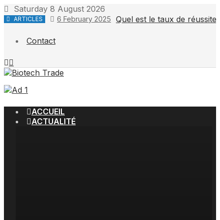
Skip
Saturday 8 August 2026
to
Quel est le taux de réussit
6 February 2025
ARTICLES
content
Contact
ACCUEIL
ACTUALITÉ