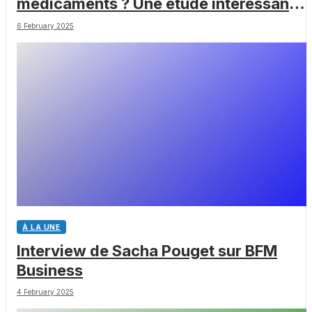
médicaments ? Une étude intéressante
chez les Big Pharmas
6 February 2025
À LA UNE
Interview de Sacha Pouget sur BFM
Business
4 February 2025