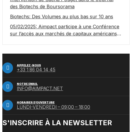
des Biotechs de Boursorama
Biotechs: Des Volumes au plus bas sur 10 ans
05/02/2025: Aimpact participe à une Conférence
sur l’accès aux marchés de capitaux américains,
organisée par Jones Day en collaboration avec le
Nasdaq et BNY
APPELEZ-NOUS
+33 1 86 04 14 45
NOTRE EMAIL
INFO@AIMPACT.NET
HORAIRES D’OUVERTURE
LUNDI-VENDREDI – 09:00 – 18:00
S'INSCRIRE À LA NEWSLETTER