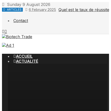
Skip
Sunday 9 August 2026
to
Quel est le taux de réussit
6 February 2025
ARTICLES
content
Contact
ACCUEIL
ACTUALITÉ