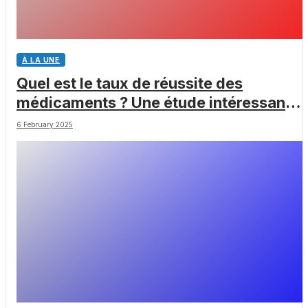
À LA UNE
Quel est le taux de réussite des
médicaments ? Une étude intéressante
chez les Big Pharmas
6 February 2025