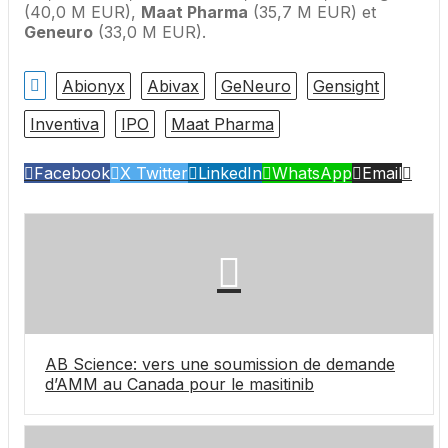
(40,0 M EUR),
Maat Pharma
(35,7 M EUR) et
Geneuro
(33,0 M EUR).
Abionyx
Abivax
GeNeuro
Gensight
Inventiva
IPO
Maat Pharma
Facebook
X Twitter
LinkedIn
WhatsApp
Email
AB Science: vers une soumission de demande
d’AMM au Canada pour le masitinib