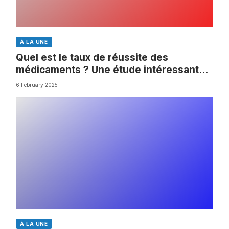
À LA UNE
Quel est le taux de réussite des
médicaments ? Une étude intéressante
chez les Big Pharmas
6 February 2025
À LA UNE