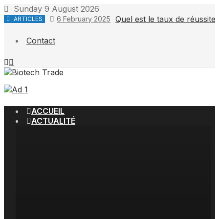
Skip
Sunday 9 August 2026
to
Quel est le taux de réussit
6 February 2025
ARTICLES
content
Contact
ACCUEIL
ACTUALITÉ