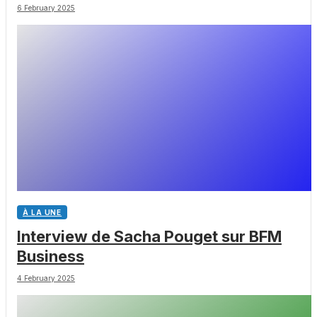
chez les Big Pharmas
6 February 2025
À LA UNE
Interview de Sacha Pouget sur BFM
Business
4 February 2025