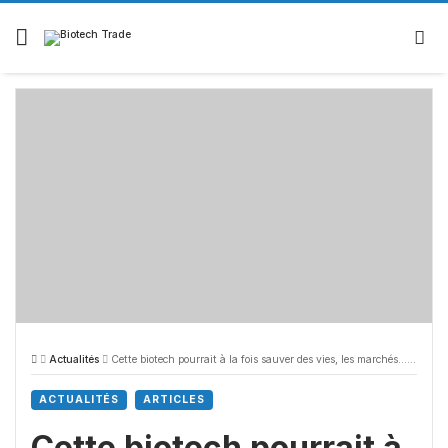
Skip
to
content
Actualités
Cette biotech pourrait à la fois sauver des vies, les marchés… et Donal Trump
ACTUALITÉS
ARTICLES
Cette biotech pourrait à