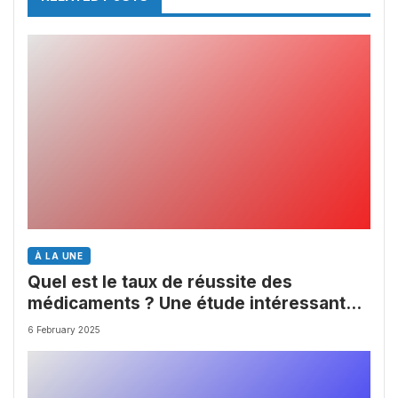
À LA UNE
Quel est le taux de réussite des
médicaments ? Une étude intéressante
chez les Big Pharmas
6 February 2025