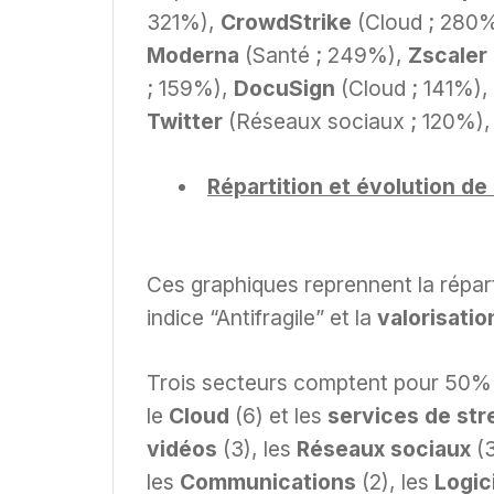
321%),
CrowdStrike
(Cloud ; 280
Moderna
(Santé ; 249%),
Zscaler
; 159%),
DocuSign
(Cloud ; 141%),
Twitter
(Réseaux sociaux ; 120%),
Répartition et évolution de 
Ces graphiques reprennent la répar
indice “Antifragile” et la
valorisatio
Trois secteurs comptent pour 50% d
le
Cloud
(6) et les
services de st
vidéos
(3), les
Réseaux sociaux
(
les
Communications
(2), les
Logic