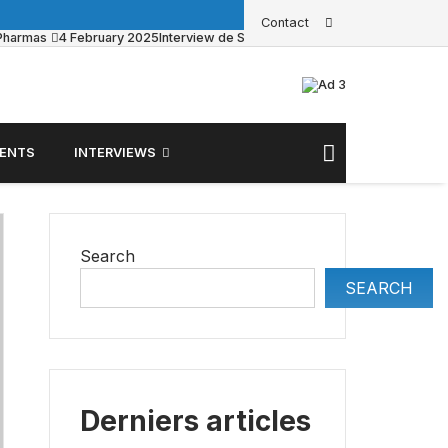
Contact
 Pharmas
4 February 2025
Interview de Sacha Pouget sur BFM Business
2
ENTS
INTERVIEWS
Search
SEARCH
Derniers articles