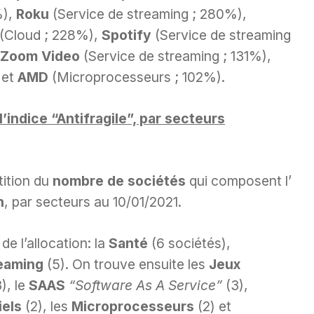
%),
Roku
(Service de streaming ; 280%),
(Cloud ; 228%),
Spotify
(Service de streaming
Zoom Video
(Service de streaming ; 131%),
 et
AMD
(Microprocesseurs ; 102%).
l’indice “Antifragile”, par secteurs
tition du
nombre de sociétés
qui composent l’
n
, par secteurs au 10/01/2021.
e l’allocation: la
Santé
(6 sociétés),
reaming
(5). On trouve ensuite les
Jeux
3), le
SAAS
“Software As A Service”
(3),
iels
(2), les
Microprocesseurs
(2) et