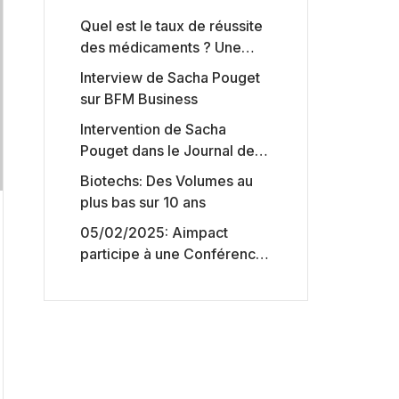
Quel est le taux de réussite
des médicaments ? Une
étude intéressante chez les
Interview de Sacha Pouget
Big Pharmas
sur BFM Business
Intervention de Sacha
Pouget dans le Journal des
Biotechs de Boursorama
Biotechs: Des Volumes au
plus bas sur 10 ans
05/02/2025: Aimpact
participe à une Conférence
sur l’accès aux marchés de
capitaux américains,
organisée par Jones Day en
collaboration avec le
Nasdaq et BNY