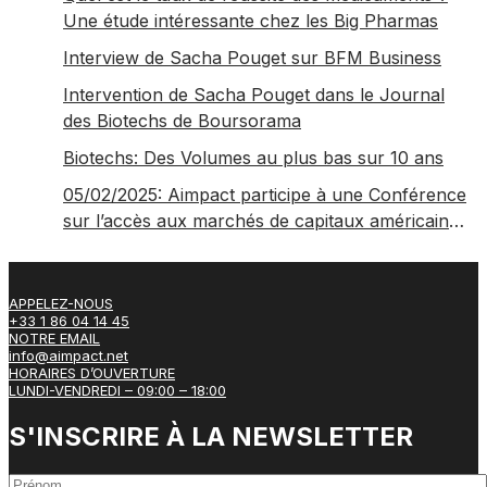
Une étude intéressante chez les Big Pharmas
Interview de Sacha Pouget sur BFM Business
Intervention de Sacha Pouget dans le Journal
des Biotechs de Boursorama
Biotechs: Des Volumes au plus bas sur 10 ans
05/02/2025: Aimpact participe à une Conférence
sur l’accès aux marchés de capitaux américains,
organisée par Jones Day en collaboration avec
le Nasdaq et BNY
APPELEZ-NOUS
+33 1 86 04 14 45
NOTRE EMAIL
info@aimpact.net
HORAIRES D’OUVERTURE
LUNDI-VENDREDI – 09:00 – 18:00
S'INSCRIRE À LA NEWSLETTER