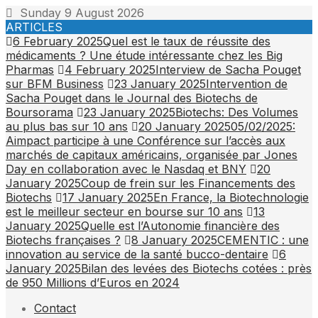
Skip
Sunday 9 August 2026
to
ARTICLES
content
6 February 2025
Quel est le taux de réussite des
médicaments ? Une étude intéressante chez les Big
Pharmas
4 February 2025
Interview de Sacha Pouget
sur BFM Business
23 January 2025
Intervention de
Sacha Pouget dans le Journal des Biotechs de
Boursorama
23 January 2025
Biotechs: Des Volumes
au plus bas sur 10 ans
20 January 2025
05/02/2025:
Aimpact participe à une Conférence sur l’accès aux
marchés de capitaux américains, organisée par Jones
Day en collaboration avec le Nasdaq et BNY
20
January 2025
Coup de frein sur les Financements des
Biotechs
17 January 2025
En France, la Biotechnologie
est le meilleur secteur en bourse sur 10 ans
13
January 2025
Quelle est l’Autonomie financière des
Biotechs françaises ?
8 January 2025
CEMENTIC : une
innovation au service de la santé bucco-dentaire
6
January 2025
Bilan des levées des Biotechs cotées : près
de 950 Millions d’Euros en 2024
Contact