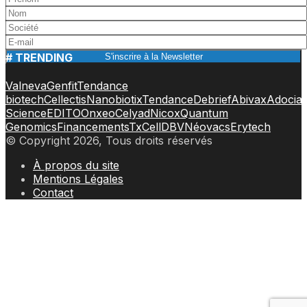
# TRENDING
Valneva
Genfit
Tendance
biotech
Cellectis
Nanobiotix
Tendance
Debrief
Abivax
Adocia
Science
EDITO
Onxeo
Celyad
Nicox
Quantum
Genomics
Financements
TxCell
DBV
Néovacs
Erytech
© Copyright 2026, Tous droits réservés
À propos du site
Mentions Légales
Contact