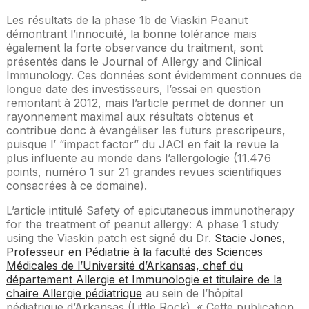
Les résultats de la phase 1b de Viaskin Peanut
démontrant l’innocuité, la bonne tolérance mais
également la forte observance du traitment, sont
présentés dans le Journal of Allergy and Clinical
Immunology. Ces données sont évidemment connues de
longue date des investisseurs, l’essai en question
remontant à 2012, mais l’article permet de donner un
rayonnement maximal aux résultats obtenus et
contribue donc à évangéliser les futurs prescripeurs,
puisque l’ “impact factor” du JACI en fait la revue la
plus influente au monde dans l’allergologie (11.476
points, numéro 1 sur 21 grandes revues scientifiques
consacrées à ce domaine).
L’article intitulé Safety of epicutaneous immunotherapy
for the treatment of peanut allergy: A phase 1 study
using the Viaskin patch est signé du Dr.
Stacie Jones,
Professeur en Pédiatrie à la faculté des Sciences
Médicales de l’Université d’Arkansas, chef du
département Allergie et Immunologie et titulaire de la
chaire Allergie pédiatrique
au sein de l’hôpital
pédiatrique d’Arkansas (Little Rock). « Cette publication