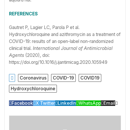
REFERENCES
Gautret P, Lagier LC, Parola P et al.
Hydroxychloroquine and azithromycin as a treatment of
COVID-19: results of an open-label non-randomized
clinical trial.
International Journal of Antimicrobial
Agents
(2020), doi:
https://doi.org/10.1016/j.ijantimicag.2020.105949
Coronavirus
COVID-19
COVID19
Hydroxychloroquine
Facebook
X Twitter
LinkedIn
WhatsApp
Email