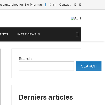
ressante chez les Big Pharmas
Contact
Interview de Sacha
4 February 2025
ENTS
INTERVIEWS
Search
SEARCH
Derniers articles