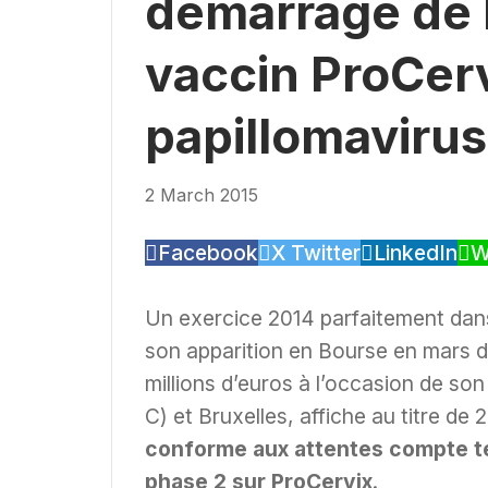
démarrage de 
vaccin ProCerv
papillomavirus
2 March 2015
Facebook
X Twitter
LinkedIn
W
Un exercice 2014 parfaitement dans l
son apparition en Bourse en mars der
millions d’euros à l’occasion de so
C) et Bruxelles, affiche au titre de
conforme aux attentes compte te
phase 2 sur ProCervix
.