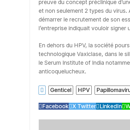
preuve du concept préclinique d’une
et non seulement 2 types du virus. 
démarrer le recrutement de son essa
l’entreprise indiquait vouloir signer 
En dehors du HPV, la société poursu
technologique Vaxiclase, dans le sil
le Serum Institute of India notamm
anticoquelucheux.
Genticel
HPV
Papillomavir
Facebook
X Twitter
LinkedIn
W