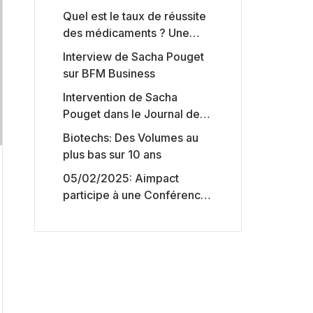
Quel est le taux de réussite
des médicaments ? Une
étude intéressante chez les
Interview de Sacha Pouget
Big Pharmas
sur BFM Business
Intervention de Sacha
Pouget dans le Journal des
Biotechs de Boursorama
Biotechs: Des Volumes au
plus bas sur 10 ans
05/02/2025: Aimpact
participe à une Conférence
sur l’accès aux marchés de
capitaux américains,
organisée par Jones Day en
collaboration avec le
Nasdaq et BNY