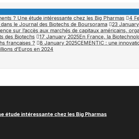
aments ? Une étude intéressante chez les Big Pharmas
4 F
 dans le Journal des Biotechs de Boursorama
23 January
ence sur l’accès aux marchés de capitaux américains, org
ts des Biotechs
17 January 2025
En France, la Biotechnolo
hs françaises ?
8 January 2025
CEMENTIC : une innovatio
illions d’Euros en 2024
ne étude intéressante chez les Big Pharmas