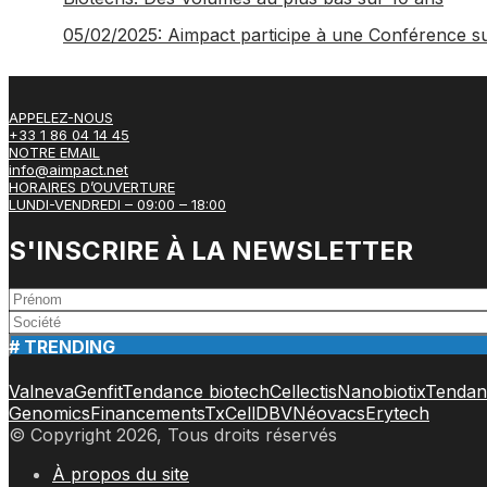
05/02/2025: Aimpact participe à une Conférence s
APPELEZ-NOUS
+33 1 86 04 14 45
NOTRE EMAIL
info@aimpact.net
HORAIRES D’OUVERTURE
LUNDI-VENDREDI – 09:00 – 18:00
S'INSCRIRE À LA NEWSLETTER
# TRENDING
Valneva
Genfit
Tendance biotech
Cellectis
Nanobiotix
Tendan
Genomics
Financements
TxCell
DBV
Néovacs
Erytech
© Copyright 2026, Tous droits réservés
À propos du site