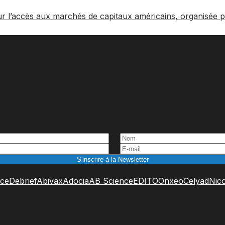
ur l’accès aux marchés de capitaux américains, organisée 
ce
Debrief
Abivax
Adocia
AB Science
EDITO
Onxeo
Celyad
Nic