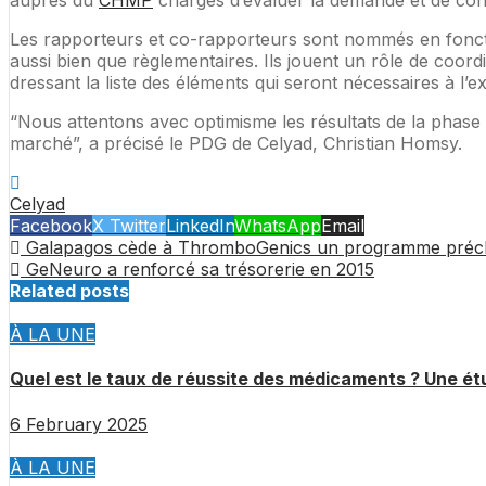
auprès du
CHMP
chargés d’évaluer la demande et de con
Les rapporteurs et co-rapporteurs sont nommés en foncti
aussi bien que règlementaires. Ils jouent un rôle de coordi
dressant la liste des éléments qui seront nécessaires à l
“Nous attentons avec optimisme les résultats de la phase 
marché”, a précisé le PDG de Celyad, Christian Homsy.
Celyad
Facebook
X Twitter
LinkedIn
WhatsApp
Email
Galapagos cède à ThromboGenics un programme préclin
GeNeuro a renforcé sa trésorerie en 2015
Related posts
À LA UNE
Quel est le taux de réussite des médicaments ? Une ét
6 February 2025
À LA UNE