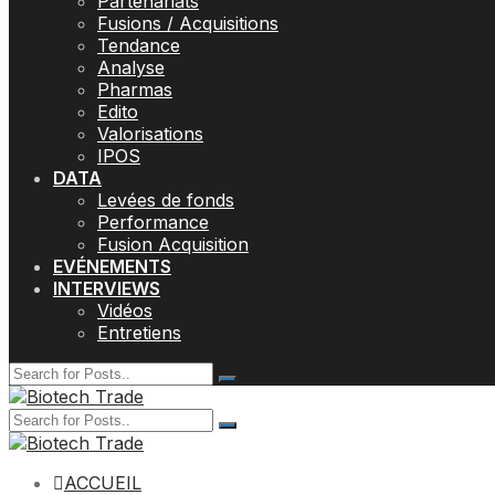
Partenariats
Fusions / Acquisitions
Tendance
Analyse
Pharmas
Edito
Valorisations
IPOS
DATA
Levées de fonds
Performance
Fusion Acquisition
EVÉNEMENTS
INTERVIEWS
Vidéos
Entretiens
ACCUEIL