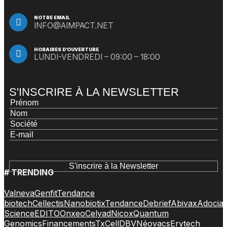
NOTRE EMAIL
INFO@AIMPACT.NET
HORAIRES D’OUVERTURE
LUNDI-VENDREDI – 09:00 – 18:00
S'INSCRIRE À LA NEWSLETTER
# TRENDING
Valneva
Genfit
Tendance
biotech
Cellectis
Nanobiotix
Tendance
Debrief
Abivax
Adocia
Science
EDITO
Onxeo
Celyad
Nicox
Quantum
Genomics
Financements
TxCell
DBV
Néovacs
Erytech