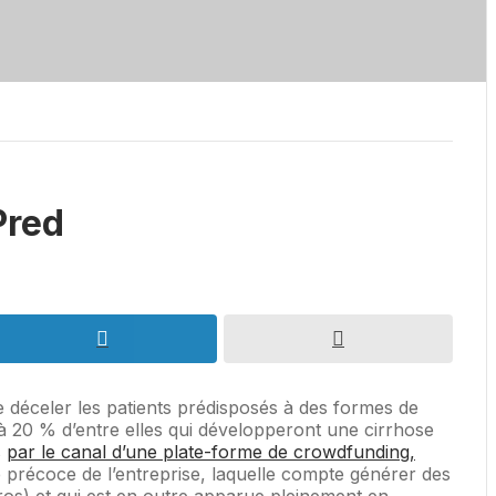
Pred
e déceler les patients prédisposés à des formes de
 à 20 % d’entre elles qui développeront une cirrhose
s
par le canal d’une plate-forme de crowdfunding,
 précoce de l’entreprise, laquelle compte générer des
ros) et qui est en outre apparue pleinement en