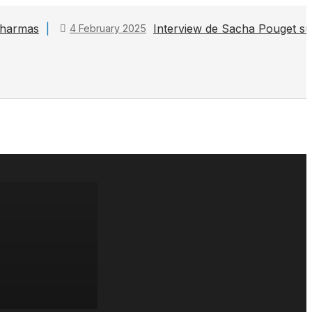
 Pharmas
Interview de Sacha Pouget s
4 February 2025