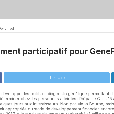
 GenePred
ent participatif pour Gene
X Twitter
 développe des outils de diagnostic génétique permettant d
éterminer chez les personnes atteintes d’hépatite C les 15
elques jours aux investisseurs. Non pas via la Bourse, mai
 fait appropriée au stade de développement financier encore
e 2017, à la modicité du montant recherché (1 million d’eu