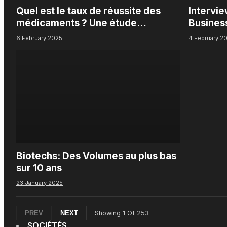
Quel est le taux de réussite des
Intervi
médicaments ? Une étude
Busines
intéressante chez les Big Pharmas
6 February 2025
4 February 2
Biotechs: Des Volumes au plus bas
sur 10 ans
23 January 2025
PREV
NEXT
Showing
1
Of
253
SOCIÉTÉS