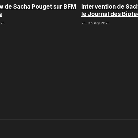
ew de Sacha Pouget sur BFM
Intervention de Sac
s
le Journal des Biot
Boursorama
025
23 January 2025