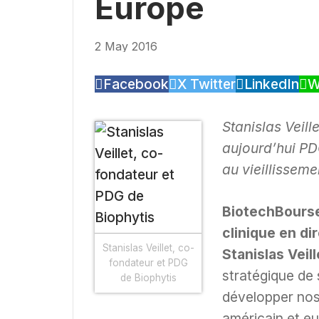
Europe
2 May 2016
Facebook
X Twitter
LinkedIn
W
Stanislas Veill
aujourd’hui PD
au vieillisseme
BiotechBourse
clinique en di
Stanislas Veillet, co-
Stanislas Veill
fondateur et PDG
stratégique de
de Biophytis
développer nos
américain et e