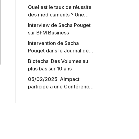
Quel est le taux de réussite
des médicaments ? Une
étude intéressante chez les
Interview de Sacha Pouget
Big Pharmas
sur BFM Business
Intervention de Sacha
Pouget dans le Journal des
Biotechs de Boursorama
Biotechs: Des Volumes au
plus bas sur 10 ans
05/02/2025: Aimpact
participe à une Conférence
sur l’accès aux marchés de
capitaux américains,
organisée par Jones Day en
collaboration avec le
Nasdaq et BNY