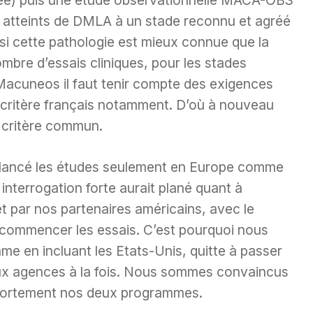
ée) puis une étude observationnelle MACA-OBS
ts atteints de DMLA à un stade reconnu et agréé
si cette pathologie est mieux connue que la
mbre d’essais cliniques, pour les stades
Macuneos il faut tenir compte des exigences
u critère français notamment. D’où à nouveau
n critère commun.
 lancé les études seulement en Europe comme
 interrogation forte aurait plané quant à
et par nos partenaires américains, avec le
ecommencer les essais. C’est pourquoi nous
me en incluant les Etats-Unis, quitte à passer
ux agences à la fois. Nous sommes convaincus
 fortement nos deux programmes.