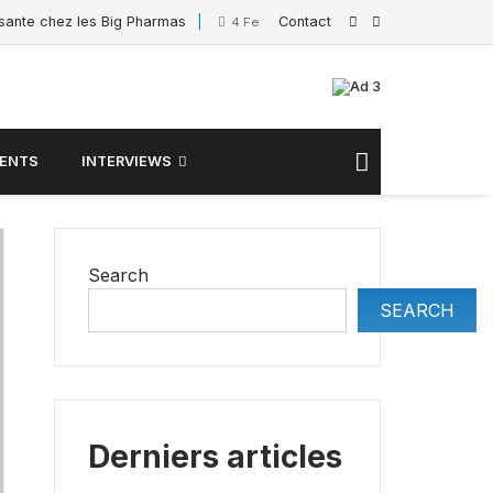
ssante chez les Big Pharmas
Contact
Interview de Sacha P
4 February 2025
ENTS
INTERVIEWS
Search
SEARCH
Derniers articles