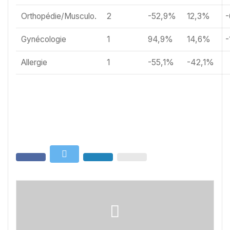
Orthopédie/Musculo.
2
-52,9%
12,3%
Gynécologie
1
94,9%
14,6%
-
Allergie
1
-55,1%
-42,1%