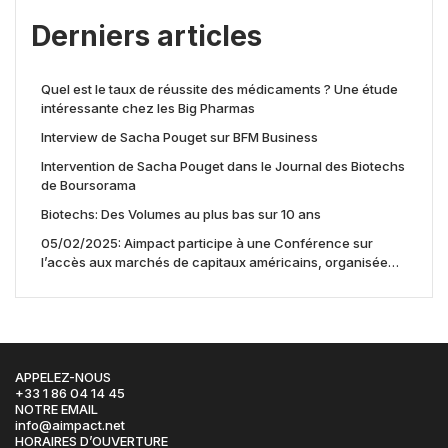
Derniers articles
Quel est le taux de réussite des médicaments ? Une étude
intéressante chez les Big Pharmas
Interview de Sacha Pouget sur BFM Business
Intervention de Sacha Pouget dans le Journal des Biotechs
de Boursorama
Biotechs: Des Volumes au plus bas sur 10 ans
05/02/2025: Aimpact participe à une Conférence sur
l’accès aux marchés de capitaux américains, organisée
par Jones Day en collaboration avec le Nasdaq et BNY
APPELEZ-NOUS
+33 1 86 04 14 45
NOTRE EMAIL
info@aimpact.net
HORAIRES D’OUVERTURE