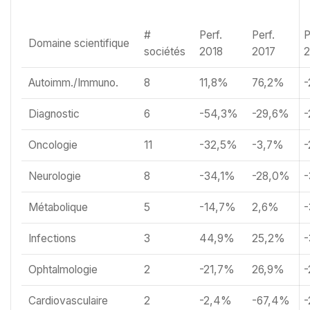
#
Perf.
Perf.
P
Domaine scientifique
sociétés
2018
2017
2
Autoimm./Immuno.
8
11,8%
76,2%
-
Diagnostic
6
-54,3%
-29,6%
Oncologie
11
-32,5%
-3,7%
Neurologie
8
-34,1%
-28,0%
-
Métabolique
5
-14,7%
2,6%
-
Infections
3
44,9%
25,2%
Ophtalmologie
2
-21,7%
26,9%
-
Cardiovasculaire
2
-2,4%
-67,4%
-